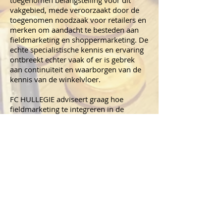
toegenomen belangstelling voor dit
vakgebied, mede veroorzaakt door de
toegenomen noodzaak voor retailers en
merken om aandacht te besteden aan
fieldmarketing en shoppermarketing. De
echte specialistische kennis en ervaring
ontbreekt echter vaak of er is gebrek
aan continuïteit en waarborgen van de
kennis van de winkelvloer.
FC HULLEGIE adviseert graag hoe
fieldmarketing te integreren in de
middelenmix, wat het gezamenlijke
belang voor brand- en
accountmanagement is, welk
(fieldmarketing) bureau het beste bij uw
merk(en) past.
Eenmaal gekozen voor een
shoppermarketing, fieldmarketing of
merchandising bureau komt het aan op
goede executie. Een matig uitgevoerde
campagne kan uw merk namelijk meer