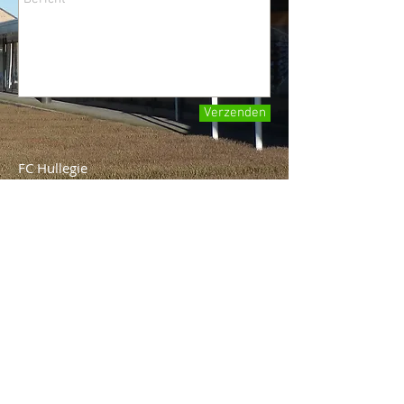
Verzenden
FC Hullegie
Drs. Iwan Hullegie
Schans 110
1423 CA Uithoorn
Netherlands
iwan@fchullegie.nl
0297-526030
Rabobank: NL02 RABO
0132 9898 32
t.n.v. FC HULLEGIE
KvKnummer:
54694361
btw-id: NL001576111B63